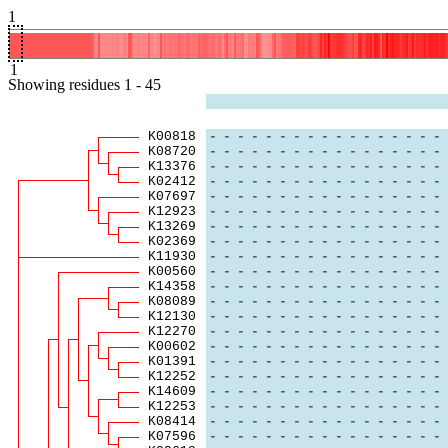
1
1
Showing
residues
1
-
45
K00818
-
-
-
-
-
-
-
-
-
-
-
-
-
-
-
-
-
K08720
-
-
-
-
-
-
-
-
-
-
-
-
-
-
-
-
-
K13376
-
-
-
-
-
-
-
-
-
-
-
-
-
-
-
-
-
K02412
-
-
-
-
-
-
-
-
-
-
-
-
-
-
-
-
-
K07697
-
-
-
-
-
-
-
-
-
-
-
-
-
-
-
-
-
K12923
-
-
-
-
-
-
-
-
-
-
-
-
-
-
-
-
-
K13269
-
-
-
-
-
-
-
-
-
-
-
-
-
-
-
-
-
K02369
-
-
-
-
-
-
-
-
-
-
-
-
-
-
-
-
-
K11930
-
-
-
-
-
-
-
-
-
-
-
-
-
-
-
-
-
K00560
-
-
-
-
-
-
-
-
-
-
-
-
-
-
-
-
-
K14358
-
-
-
-
-
-
-
-
-
-
-
-
-
-
-
-
-
K08089
-
-
-
-
-
-
-
-
-
-
-
-
-
-
-
-
-
K12130
-
-
-
-
-
-
-
-
-
-
-
-
-
-
-
-
-
K12270
-
-
-
-
-
-
-
-
-
-
-
-
-
-
-
-
-
K00602
-
-
-
-
-
-
-
-
-
-
-
-
-
-
-
-
-
K01391
-
-
-
-
-
-
-
-
-
-
-
-
-
-
-
-
-
K12252
-
-
-
-
-
-
-
-
-
-
-
-
-
-
-
-
-
K14609
-
-
-
-
-
-
-
-
-
-
-
-
-
-
-
-
-
K12253
-
-
-
-
-
-
-
-
-
-
-
-
-
-
-
-
-
K08414
-
-
-
-
-
-
-
-
-
-
-
-
-
-
-
-
-
K07596
-
-
-
-
-
-
-
-
-
-
-
-
-
-
-
-
-