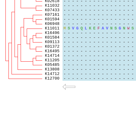
K02618
-
-
-
-
-
-
-
-
-
-
-
-
-
-
-
-
-
K11032
-
-
-
-
-
-
-
-
-
-
-
-
-
-
-
-
-
K07433
-
-
-
-
-
-
-
-
-
-
-
-
-
-
-
-
-
K07161
-
-
-
-
-
-
-
-
-
-
-
-
-
-
-
-
-
K01594
-
-
-
-
-
-
-
-
-
-
-
-
-
-
-
-
-
K06948
-
-
-
-
-
-
-
-
-
-
-
-
-
-
-
-
-
K11011
M
S
V
G
Q
L
K
E
F
A
V
N
S
G
N
W
S
K16496
-
-
-
-
-
-
-
-
-
-
-
-
-
-
-
-
-
K01584
-
-
-
-
-
-
-
-
-
-
-
-
-
-
-
-
-
K09113
-
-
-
-
-
-
-
-
-
-
-
-
-
-
-
-
-
K01372
-
-
-
-
-
-
-
-
-
-
-
-
-
-
-
-
-
K16495
-
-
-
-
-
-
-
-
-
-
-
-
-
-
-
-
-
K14714
-
-
-
-
-
-
-
-
-
-
-
-
-
-
-
-
-
K11205
-
-
-
-
-
-
-
-
-
-
-
-
-
-
-
-
-
K05485
-
-
-
-
-
-
-
-
-
-
-
-
-
-
-
-
-
K13808
-
-
-
-
-
-
-
-
-
-
-
-
-
-
-
-
-
K14712
-
-
-
-
-
-
-
-
-
-
-
-
-
-
-
-
-
K12700
-
-
-
-
-
-
-
-
-
-
-
-
-
-
-
-
-