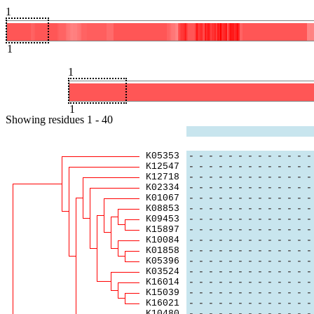
1
1
1
1
Showing
residues
1
-
40
K05353
-
-
-
-
-
-
-
-
-
-
-
-
-
K12547
-
-
-
-
-
-
-
-
-
-
-
-
-
K12718
-
-
-
-
-
-
-
-
-
-
-
-
-
K02334
-
-
-
-
-
-
-
-
-
-
-
-
-
K01067
-
-
-
-
-
-
-
-
-
-
-
-
-
K08853
-
-
-
-
-
-
-
-
-
-
-
-
-
K09453
-
-
-
-
-
-
-
-
-
-
-
-
-
K15897
-
-
-
-
-
-
-
-
-
-
-
-
-
K10084
-
-
-
-
-
-
-
-
-
-
-
-
-
K01858
-
-
-
-
-
-
-
-
-
-
-
-
-
K05396
-
-
-
-
-
-
-
-
-
-
-
-
-
K03524
-
-
-
-
-
-
-
-
-
-
-
-
-
K16014
-
-
-
-
-
-
-
-
-
-
-
-
-
K15039
-
-
-
-
-
-
-
-
-
-
-
-
-
K16021
-
-
-
-
-
-
-
-
-
-
-
-
-
K10480
-
-
-
-
-
-
-
-
-
-
-
-
-