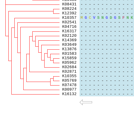
K08431
-
-
-
-
-
-
-
-
-
-
-
-
-
K08224
-
-
-
-
-
-
-
-
-
-
-
-
-
K12392
-
-
-
-
-
-
-
-
-
-
-
-
-
K10357
M
G
C
V
S
N
G
D
G
S
F
N
K
K02541
-
-
-
-
-
-
-
-
-
-
-
-
-
K04716
-
-
-
-
-
-
-
-
-
-
-
-
-
K16317
-
-
-
-
-
-
-
-
-
-
-
-
-
K02120
-
-
-
-
-
-
-
-
-
-
-
-
-
K14369
-
-
-
-
-
-
-
-
-
-
-
-
-
K03649
-
-
-
-
-
-
-
-
-
-
-
-
-
K13876
-
-
-
-
-
-
-
-
-
-
-
-
-
K01583
-
-
-
-
-
-
-
-
-
-
-
-
-
K15859
-
-
-
-
-
-
-
-
-
-
-
-
-
K05962
-
-
-
-
-
-
-
-
-
-
-
-
-
K02684
-
-
-
-
-
-
-
-
-
-
-
-
-
K02871
-
-
-
-
-
-
-
-
-
-
-
-
-
K10355
-
-
-
-
-
-
-
-
-
-
-
-
-
K05769
-
-
-
-
-
-
-
-
-
-
-
-
-
K07478
-
-
-
-
-
-
-
-
-
-
-
-
-
K00977
-
-
-
-
-
-
-
-
-
-
-
-
-
K16132
-
-
-
-
-
-
-
-
-
-
-
-
-