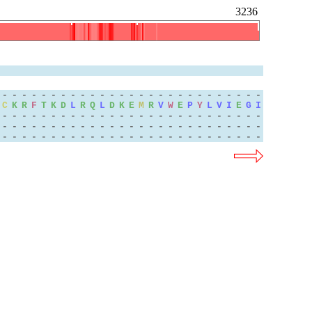
3236
-
-
-
-
-
-
-
-
-
-
-
-
-
-
-
-
-
-
-
-
-
-
-
-
-
-
-
C
K
R
F
T
K
D
L
R
Q
L
D
K
E
M
R
V
W
E
P
Y
L
V
I
E
G
I
-
-
-
-
-
-
-
-
-
-
-
-
-
-
-
-
-
-
-
-
-
-
-
-
-
-
-
-
-
-
-
-
-
-
-
-
-
-
-
-
-
-
-
-
-
-
-
-
-
-
-
-
-
-
-
-
-
-
-
-
-
-
-
-
-
-
-
-
-
-
-
-
-
-
-
-
-
-
-
-
-