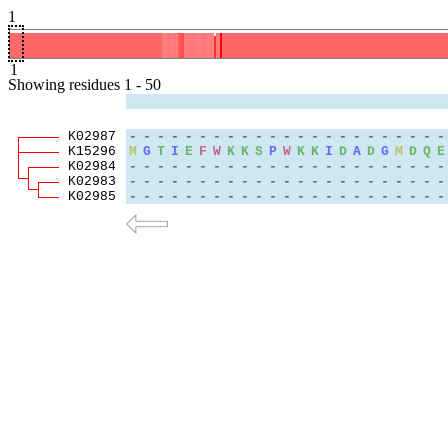
1
1
Showing
residues
1
-
50
K02987
-
-
-
-
-
-
-
-
-
-
-
-
-
-
-
-
-
-
-
-
-
-
-
K15296
M
G
T
I
E
F
W
K
K
S
P
W
K
K
I
D
A
D
G
M
D
Q
E
K02984
-
-
-
-
-
-
-
-
-
-
-
-
-
-
-
-
-
-
-
-
-
-
-
K02983
-
-
-
-
-
-
-
-
-
-
-
-
-
-
-
-
-
-
-
-
-
-
-
K02985
-
-
-
-
-
-
-
-
-
-
-
-
-
-
-
-
-
-
-
-
-
-
-