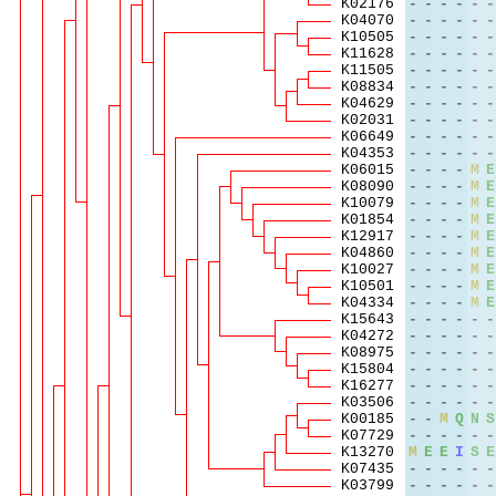
K02176
-
-
-
-
-
-
K04070
-
-
-
-
-
-
K10505
-
-
-
-
-
-
K11628
-
-
-
-
-
-
K11505
-
-
-
-
-
-
K08834
-
-
-
-
-
-
K04629
-
-
-
-
-
-
K02031
-
-
-
-
-
-
K06649
-
-
-
-
-
-
K04353
-
-
-
-
-
-
K06015
-
-
-
-
M
E
K08090
-
-
-
-
M
E
K10079
-
-
-
-
M
E
K01854
-
-
-
-
M
E
K12917
-
-
-
-
M
E
K04860
-
-
-
-
M
E
K10027
-
-
-
-
M
E
K10501
-
-
-
-
M
E
K04334
-
-
-
-
M
E
K15643
-
-
-
-
-
-
K04272
-
-
-
-
-
-
K08975
-
-
-
-
-
-
K15804
-
-
-
-
-
-
K16277
-
-
-
-
-
-
K03506
-
-
-
-
-
-
K00185
-
-
M
Q
N
S
K07729
-
-
-
-
-
-
K13270
M
E
E
I
S
E
K07435
-
-
-
-
-
-
K03799
-
-
-
-
-
-