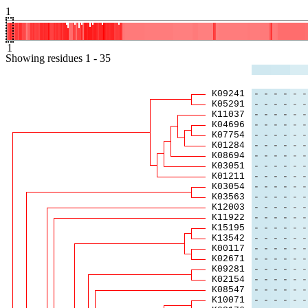
1
1
Showing
residues
1
-
35
K09241
-
-
-
-
-
-
K05291
-
-
-
-
-
-
K11037
-
-
-
-
-
-
K04696
-
-
-
-
-
-
K07754
-
-
-
-
-
-
K01284
-
-
-
-
-
-
K08694
-
-
-
-
-
-
K03051
-
-
-
-
-
-
K01211
-
-
-
-
-
-
K03054
-
-
-
-
-
-
K03563
-
-
-
-
-
-
K12003
-
-
-
-
-
-
K11922
-
-
-
-
-
-
K15195
-
-
-
-
-
-
K13542
-
-
-
-
-
-
K00117
-
-
-
-
-
-
K02671
-
-
-
-
-
-
K09281
-
-
-
-
-
-
K02154
-
-
-
-
-
-
K08547
-
-
-
-
-
-
K10071
-
-
-
-
-
-