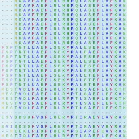
-
-
-
M
D
A
V
F
A
E
F
L
R
L
R
H
P
Q
L
A
S
E
F
L
A
F
K
A
N
-
-
-
M
D
A
V
F
A
E
F
L
R
L
H
H
P
Q
L
A
S
E
F
L
A
F
K
A
N
-
-
-
M
D
A
V
F
A
E
F
L
R
L
R
H
P
Q
L
A
S
E
F
L
A
F
K
A
N
-
-
-
M
D
A
V
F
T
E
F
L
R
L
R
H
P
Q
L
A
S
E
F
L
A
F
K
A
N
-
-
-
M
D
A
V
F
A
E
F
L
R
L
R
H
P
Q
L
A
S
E
F
L
A
F
K
A
N
-
-
-
M
D
A
V
F
A
E
F
L
R
L
R
H
P
Q
L
A
S
E
F
L
A
F
K
A
N
-
-
-
M
D
A
V
F
A
E
F
L
R
L
R
H
P
Q
L
A
S
E
F
L
A
F
K
A
N
-
-
-
M
D
A
V
F
A
E
F
L
R
L
R
H
P
Q
L
A
S
E
F
L
A
F
K
A
N
-
-
-
M
D
A
V
F
A
E
F
L
R
L
R
Q
P
Q
L
A
S
E
F
L
A
F
K
A
N
-
-
-
M
D
A
V
F
A
E
F
L
R
L
R
H
P
Q
L
A
S
E
F
L
V
F
K
A
D
F
S
P
T
N
T
L
L
A
E
F
L
S
E
K
Y
P
A
L
E
S
E
F
L
A
Y
K
A
K
F
S
P
T
N
T
L
L
A
E
F
L
S
E
K
Y
P
A
L
E
A
E
F
L
A
Y
K
A
K
F
S
P
T
N
T
L
L
A
E
F
L
S
E
K
Y
P
A
L
E
S
E
F
L
A
Y
K
A
K
F
S
P
T
N
T
L
L
A
E
F
L
S
E
K
Y
P
A
L
E
S
E
F
L
A
Y
K
A
K
F
S
P
T
N
T
L
L
A
E
F
L
S
E
K
Y
P
A
L
E
S
E
F
L
A
Y
K
A
K
F
S
P
T
N
T
L
L
A
E
F
L
S
E
K
Y
P
A
L
E
S
E
F
L
A
Y
K
A
K
F
S
P
T
N
T
L
L
A
E
F
L
S
E
K
Y
P
A
L
E
T
E
F
L
A
Y
K
A
K
F
S
P
T
N
T
L
L
A
E
F
L
S
E
K
Y
P
A
L
E
T
E
F
L
A
Y
K
A
K
F
S
P
T
N
T
L
L
A
E
F
L
S
E
K
Y
P
A
L
E
T
E
F
L
A
Y
K
A
K
M
E
S
T
V
D
L
F
A
E
F
L
R
L
R
Y
P
T
L
S
A
E
F
L
E
F
K
T
H
M
E
S
T
V
D
L
F
A
E
F
L
R
L
R
Y
P
T
L
S
A
E
F
L
E
F
K
A
H
M
E
S
T
V
D
L
F
A
E
F
L
R
L
R
Y
P
T
L
S
A
E
F
L
E
F
K
T
H
M
E
S
T
V
D
L
F
A
E
F
L
R
L
R
Y
P
T
L
S
A
E
F
L
E
F
K
T
H
M
E
S
T
V
D
L
F
A
E
F
L
R
L
R
Y
P
T
L
S
A
E
F
L
E
F
K
T
H
-
-
-
-
-
-
-
-
-
-
-
-
-
-
-
-
-
-
-
-
-
-
-
-
-
-
-
-
-
E
S
V
S
D
S
D
F
V
G
F
L
R
E
R
Y
P
T
I
R
A
E
Y
L
A
Y
R
A
S
-
-
-
-
-
-
-
-
-
-
-
-
-
-
-
-
-
-
-
-
-
-
-
-
-
-
-
-
-
S
V
I
S
D
S
D
F
V
G
F
L
R
E
R
Y
P
T
I
R
A
E
Y
V
R
Y
R
A
S
-
-
M
E
E
K
L
F
I
D
F
I
R
E
K
Y
P
S
I
A
P
E
F
E
A
Y
R
A
S
M
E
S
T
I
D
L
F
A
E
F
L
R
L
R
Y
P
T
L
S
A
E
F
L
E
F
K
A
N