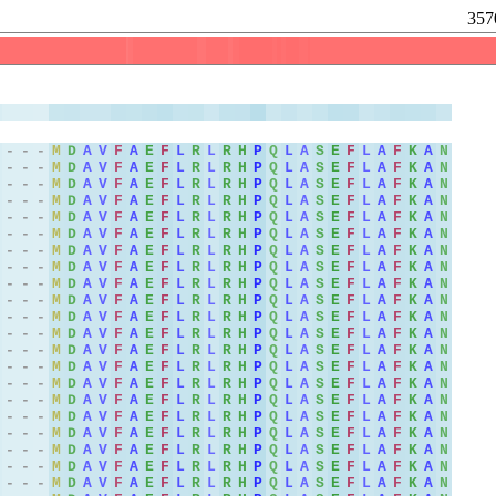
357
-
-
-
M
D
A
V
F
A
E
F
L
R
L
R
H
P
Q
L
A
S
E
F
L
A
F
K
A
N
-
-
-
M
D
A
V
F
A
E
F
L
R
L
R
H
P
Q
L
A
S
E
F
L
A
F
K
A
N
-
-
-
M
D
A
V
F
A
E
F
L
R
L
R
H
P
Q
L
A
S
E
F
L
A
F
K
A
N
-
-
-
M
D
A
V
F
A
E
F
L
R
L
R
H
P
Q
L
A
S
E
F
L
A
F
K
A
N
-
-
-
M
D
A
V
F
A
E
F
L
R
L
R
H
P
Q
L
A
S
E
F
L
A
F
K
A
N
-
-
-
M
D
A
V
F
A
E
F
L
R
L
R
H
P
Q
L
A
S
E
F
L
A
F
K
A
N
-
-
-
M
D
A
V
F
A
E
F
L
R
L
R
H
P
Q
L
A
S
E
F
L
A
F
K
A
N
-
-
-
M
D
A
V
F
A
E
F
L
R
L
R
H
P
Q
L
A
S
E
F
L
A
F
K
A
N
-
-
-
M
D
A
V
F
A
E
F
L
R
L
R
H
P
Q
L
A
S
E
F
L
A
F
K
A
N
-
-
-
M
D
A
V
F
A
E
F
L
R
L
R
H
P
Q
L
A
S
E
F
L
A
F
K
A
N
-
-
-
M
D
A
V
F
A
E
F
L
R
L
R
H
P
Q
L
A
S
E
F
L
A
F
K
A
N
-
-
-
M
D
A
V
F
A
E
F
L
R
L
R
H
P
Q
L
A
S
E
F
L
A
F
K
A
N
-
-
-
M
D
A
V
F
A
E
F
L
R
L
R
H
P
Q
L
A
S
E
F
L
A
F
K
A
N
-
-
-
M
D
A
V
F
A
E
F
L
R
L
R
H
P
Q
L
A
S
E
F
L
A
F
K
A
N
-
-
-
M
D
A
V
F
A
E
F
L
R
L
R
H
P
Q
L
A
S
E
F
L
A
F
K
A
N
-
-
-
M
D
A
V
F
A
E
F
L
R
L
R
H
P
Q
L
A
S
E
F
L
A
F
K
A
N
-
-
-
M
D
A
V
F
A
E
F
L
R
L
R
H
P
Q
L
A
S
E
F
L
A
F
K
A
N
-
-
-
M
D
A
V
F
A
E
F
L
R
L
R
H
P
Q
L
A
S
E
F
L
A
F
K
A
N
-
-
-
M
D
A
V
F
A
E
F
L
R
L
R
H
P
Q
L
A
S
E
F
L
A
F
K
A
N
-
-
-
M
D
A
V
F
A
E
F
L
R
L
R
H
P
Q
L
A
S
E
F
L
A
F
K
A
N
-
-
-
M
D
A
V
F
A
E
F
L
R
L
R
H
P
Q
L
A
S
E
F
L
A
F
K
A
N